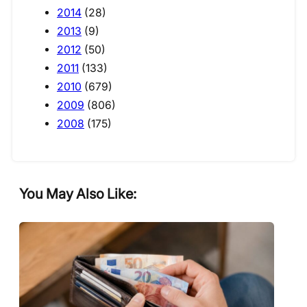
2014
(28)
2013
(9)
2012
(50)
2011
(133)
2010
(679)
2009
(806)
2008
(175)
You May Also Like: