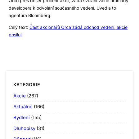
Orco přes deset procent akcií, žádá svolání valné hromady
developera k odvolání současného vedení. Uvedla to
agentura Bloomberg.
Celý text:
Část akcionářů Orca žádá odchod vedení, akcie
posilují
KATEGORIE
Akcie
(267)
Aktuálně
(166)
Bydlení
(155)
Dluhopisy
(31)