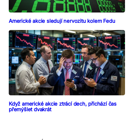
Americké akcie sledují nervozitu kolem Fedu
Když americké akcie ztrácí dech, přichází čas
přemýšlet dvakrát