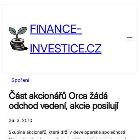
Přeskočit
Skip
na
to
FINANCE-
obsah
content
INVESTICE.CZ
Spoření
Část akcionářů Orca žádá
odchod vedení, akcie posilují
26. 3. 2010
Skupina akcionářů, která drží v developerské společnosti