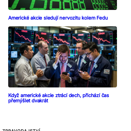
Americké akcie sledují nervozitu kolem Fedu
Když americké akcie ztrácí dech, přichází čas
přemýšlet dvakrát
ZPRAVODAJSTVÍ