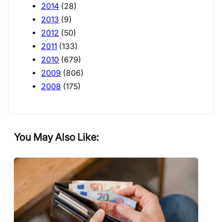
2014
(28)
2013
(9)
2012
(50)
2011
(133)
2010
(679)
2009
(806)
2008
(175)
You May Also Like: