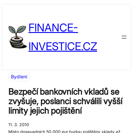
Přeskočit
Skip
na
to
FINANCE-
obsah
content
INVESTICE.CZ
Bydlení
Bezpečí bankovních vkladů se
zvyšuje, poslanci schválili vyšší
limity jejich pojištění
11. 3. 2010
Místo dosavadních 50.000 eur budou pojištěny vklady až