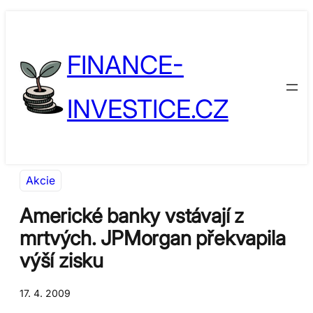
Přeskočit
Skip
na
to
FINANCE-
obsah
content
INVESTICE.CZ
Akcie
Americké banky vstávají z
mrtvých. JPMorgan překvapila
výší zisku
17. 4. 2009