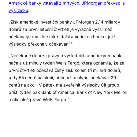
Americké banky vstávají z mrtvých. JPMorgan překvapila
výší zisku
:
„Zisk americké investiční banky JPMorgan 2,14 miliardy
dolarů za první letošní čtvrtletí je výrazně vyšší, než
očekávaly trhy. Jde tak o další americkou banku, jejíž
výsledky překonaly očekávání.“
„Nečekaně dobré zprávy o výsledcích amerických bank
načala už minulý týden Wells Fargo, která oznámila, že za
první čtvrtletí očekává čistý zisk kolem tří miliard dolarů,
tedy 55 centů na akcii, přičemž analytici očekávají 29
centů na akcii. V pátek má zveřejnit výsledky Citigroup,
příští týden pak Bank of America, Bank of New York Mellon
a oficiálně právě Wells Fargo.“