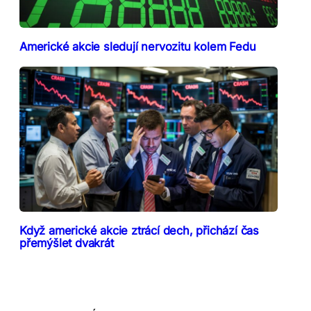
Americké akcie sledují nervozitu kolem Fedu
Když americké akcie ztrácí dech, přichází čas
přemýšlet dvakrát