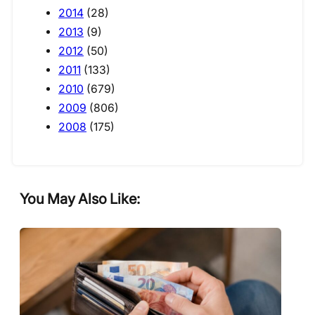
2014
(28)
2013
(9)
2012
(50)
2011
(133)
2010
(679)
2009
(806)
2008
(175)
You May Also Like: