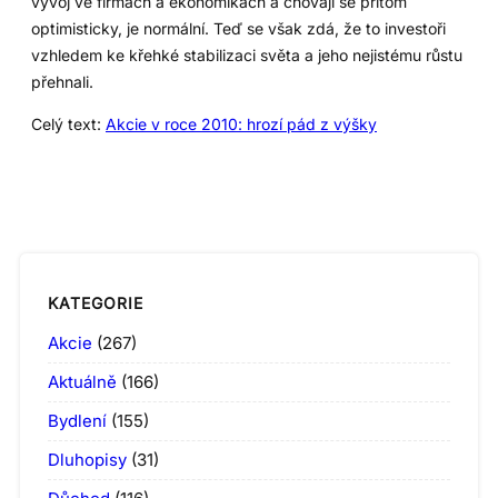
vývoj ve firmách a ekonomikách a chovají se přitom
optimisticky, je normální. Teď se však zdá, že to investoři
vzhledem ke křehké stabilizaci světa a jeho nejistému růstu
přehnali.
Celý text:
Akcie v roce 2010: hrozí pád z výšky
KATEGORIE
Akcie
(267)
Aktuálně
(166)
Bydlení
(155)
Dluhopisy
(31)