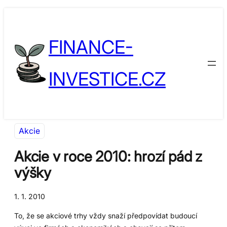
Přeskočit
Skip
na
to
FINANCE-
obsah
content
INVESTICE.CZ
Akcie
Akcie v roce 2010: hrozí pád z
výšky
1. 1. 2010
To, že se akciové trhy vždy snaží předpovídat budoucí