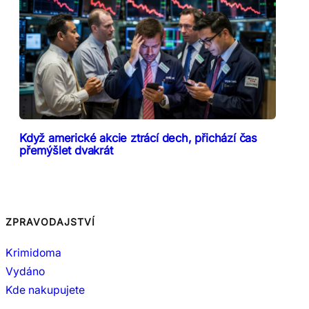
Když americké akcie ztrácí dech, přichází čas
přemýšlet dvakrát
ZPRAVODAJSTVÍ
Krimidoma
Vydáno
Kde nakupujete