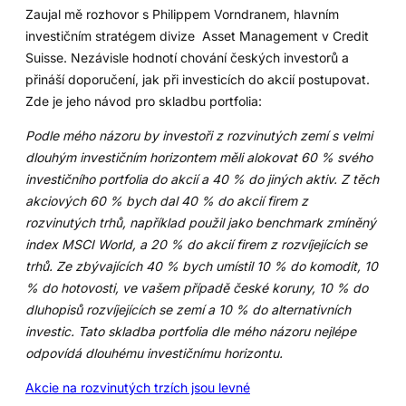
Zaujal mě rozhovor s Philippem Vorndranem, hlavním
investičním stratégem divize Asset Management v Credit
Suisse. Nezávisle hodnotí chování českých investorů a
přináší doporučení, jak při investicích do akcií postupovat.
Zde je jeho návod pro skladbu portfolia:
Podle mého názoru by investoři z rozvinutých zemí s velmi
dlouhým investičním horizontem měli alokovat 60 % svého
investičního portfolia do akcií a 40 % do jiných aktiv. Z těch
akciových 60 % bych dal 40 % do akcií firem z
rozvinutých trhů, například použil jako benchmark zmíněný
index MSCI World, a 20 % do akcií firem z rozvíjejících se
trhů. Ze zbývajících 40 % bych umístil 10 % do komodit, 10
% do hotovosti, ve vašem případě české koruny, 10 % do
dluhopisů rozvíjejících se zemí a 10 % do alternativních
investic. Tato skladba portfolia dle mého názoru nejlépe
odpovídá dlouhému investičnímu horizontu.
Akcie na rozvinutých trzích jsou levné