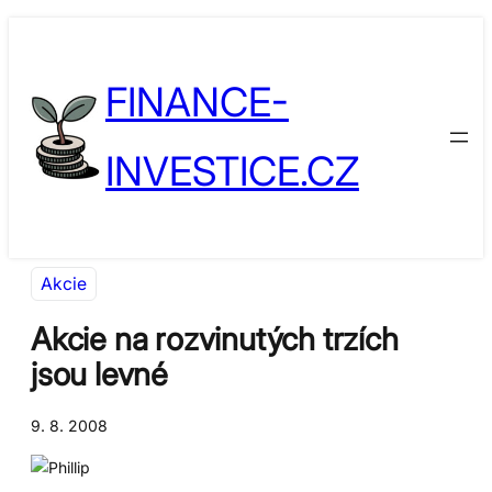
Přeskočit
Skip
na
to
FINANCE-
obsah
content
INVESTICE.CZ
Akcie
Akcie na rozvinutých trzích
jsou levné
9. 8. 2008