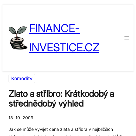
Přeskočit
Skip
na
to
FINANCE-
obsah
content
INVESTICE.CZ
Komodity
Zlato a stříbro: Krátkodobý a
střednědobý výhled
18. 10. 2009
Jak se může vyvíjet cena zlata a stříbra v nejbližších