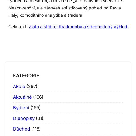
týdnech a měsících, a to včetně „alternativních scénářů“?
Nekonvenční, ale zároveň sofistikovaný pohled od Pavla
Hály, komoditního analytika a tradera.
Celý text:
Zlato a stříbro: Krátkodobý a střednědobý výhled
KATEGORIE
Akcie
(267)
Aktuálně
(166)
Bydlení
(155)
Dluhopisy
(31)
Důchod
(116)