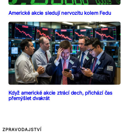
Americké akcie sledují nervozitu kolem Fedu
Když americké akcie ztrácí dech, přichází čas
přemýšlet dvakrát
ZPRAVODAJSTVÍ