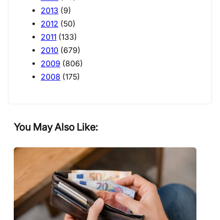
2013
(9)
2012
(50)
2011
(133)
2010
(679)
2009
(806)
2008
(175)
You May Also Like: