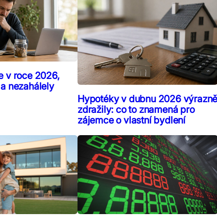
e v roce 2026,
 a nezahálely
Hypotéky v dubnu 2026 výrazn
zdražily: co to znamená pro
zájemce o vlastní bydlení