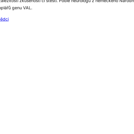
ležitostí zkušeností či štěstí. Podle neurologů z německého Národn
emplářů genu VAL.
vědci