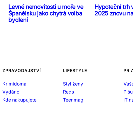
Levné nemovitosti u moře ve
Hypoteční trh 
Španělsku jako chytrá volba
2025 znovu n
bydlení
ZPRAVODAJSTVÍ
LIFESTYLE
PR 
Krimidoma
Styl ženy
Vaš
Vydáno
Reds
Píšu
Kde nakupujete
Teenmag
IT 