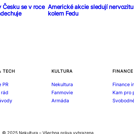
v Česku se v roce
Americké akcie sledují nervozitu
adechuje
kolem Fedu
A TECH
KULTURA
FINANCE
e PR
Nekultura
Finance i
 rád
Fanmovie
Kam pro 
návody
Armáda
Svobodné
© 2025 Nekultura – Všechna práva vyhrazena