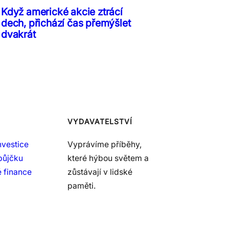
Když americké akcie ztrácí
dech, přichází čas přemýšlet
dvakrát
VYDAVATELSTVÍ
nvestice
Vyprávíme příběhy,
půjčku
které hýbou světem a
 finance
zůstávají v lidské
paměti.