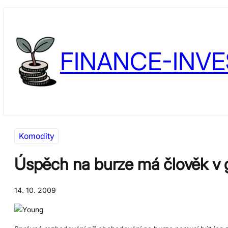
Přeskočit
Skip
na
to
obsah
content
FINANCE-INVE
Komodity
Úspěch na burze má člověk v g
14. 10. 2009