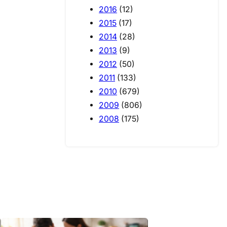
2016
(12)
2015
(17)
2014
(28)
2013
(9)
2012
(50)
2011
(133)
2010
(679)
2009
(806)
2008
(175)