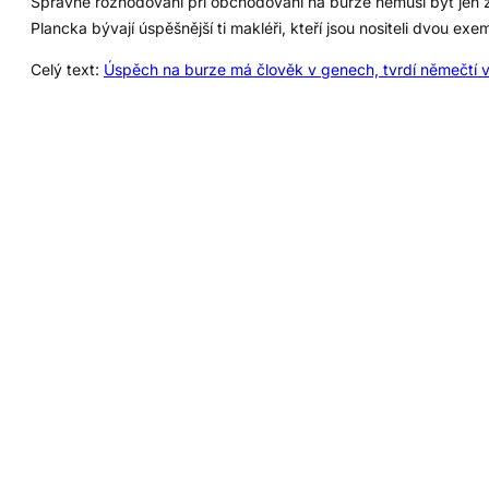
Správné rozhodování při obchodování na burze nemusí být jen zá
Plancka bývají úspěšnější ti makléři, kteří jsou nositeli dvou ex
Celý text:
Úspěch na burze má člověk v genech, tvrdí němečtí 