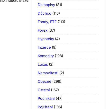
ího institutu Maxe
Dluhopisy
(31)
Důchod
(116)
Fondy, ETF
(113)
Forex
(37)
Hypotéky
(4)
Inzerce
(9)
Komodity
(198)
Luxus
(2)
Nemovitosti
(2)
Obecně
(299)
Ostatní
(167)
Podnikání
(47)
Pojištění
(106)