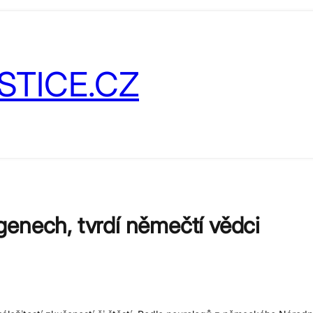
STICE.CZ
enech, tvrdí němečtí vědci