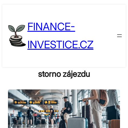
Skip
to
FINANCE-
content
INVESTICE.CZ
storno zájezdu