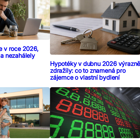
e v roce 2026,
 a nezahálely
Hypotéky v dubnu 2026 výrazn
zdražily: co to znamená pro
zájemce o vlastní bydlení