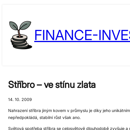
Přeskočit
Skip
na
to
obsah
content
FINANCE-INVE
Stříbro – ve stínu zlata
14. 10. 2009
Nahrazení stříbra jiným kovem v průmyslu je díky jeho unikát
nepředpokládá, stabilní růst však ano.
Světová spotřeba stříbra se celosvětově dlouhodobě zvyšuje a n