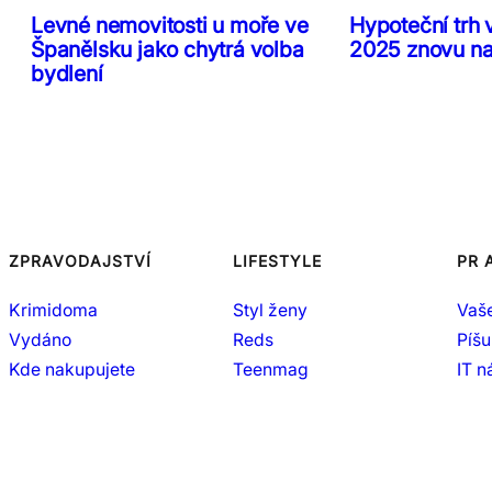
Levné nemovitosti u moře ve
Hypoteční trh 
Španělsku jako chytrá volba
2025 znovu n
bydlení
ZPRAVODAJSTVÍ
LIFESTYLE
PR 
Krimidoma
Styl ženy
Vaš
Vydáno
Reds
Píšu
Kde nakupujete
Teenmag
IT 