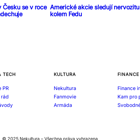
v Česku se v roce
Americké akcie sledují nervozitu
adechuje
kolem Fedu
A TECH
KULTURA
FINANCE
e PR
Nekultura
Finance i
 rád
Fanmovie
Kam pro 
návody
Armáda
Svobodné
© 2025 Nekultura – Všechna práva vyhrazena