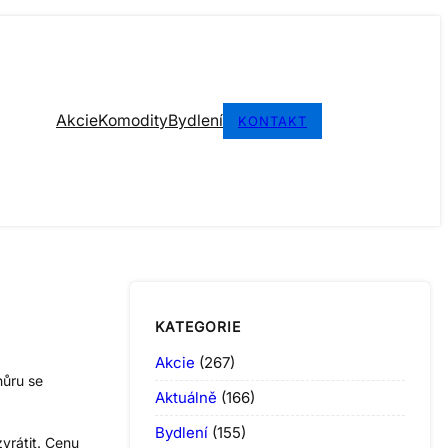
Akcie
Komodity
Bydlení
KONTAKT
KATEGORIE
Akcie
(267)
hůru se
Aktuálně
(166)
Bydlení
(155)
vrátit. Cenu