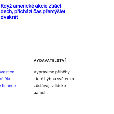
Když americké akcie ztrácí
dech, přichází čas přemýšlet
dvakrát
VYDAVATELSTVÍ
nvestice
Vyprávíme příběhy,
půjčku
které hýbou světem a
 finance
zůstávají v lidské
paměti.