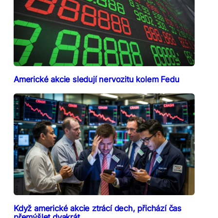
Americké akcie sledují nervozitu kolem Fedu
Když americké akcie ztrácí dech, přichází čas
přemýšlet dvakrát