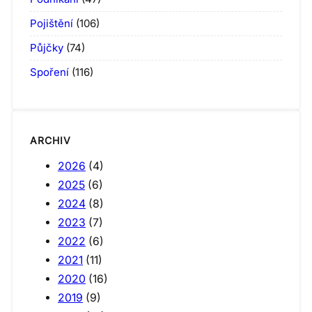
Pojištění
(106)
Půjčky
(74)
Spoření
(116)
ARCHIV
2026
(4)
2025
(6)
2024
(8)
2023
(7)
2022
(6)
2021
(11)
2020
(16)
2019
(9)