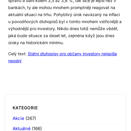
správu a daní kolem 3,5 až 3,8 %, tak sice je lepší než v
bankách, ty ale mohou mnohem promptněji reagovat na
aktuální situaci na trhu. Pohyblivý úrok navázaný na inflaci
u povodňových dluhopisů byl v tomto mnohem vstřícnější a
výhodnější pro investory. Nikdo dnes totiž nemůže vědět,
jaká bude situace za deset let, zejména když jsou dnes
úroky na historickém minimu.
Celý text:
Státní dluhopisy pro občany investory nejspíše
neoslní
KATEGORIE
Akcie
(267)
Aktuálně
(166)