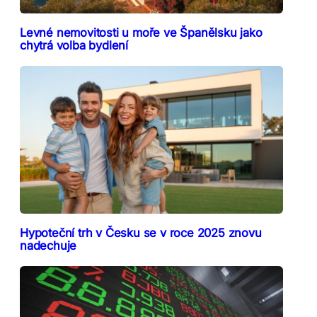
Levné nemovitosti u moře ve Španělsku jako
chytrá volba bydlení
Hypoteční trh v Česku se v roce 2025 znovu
nadechuje