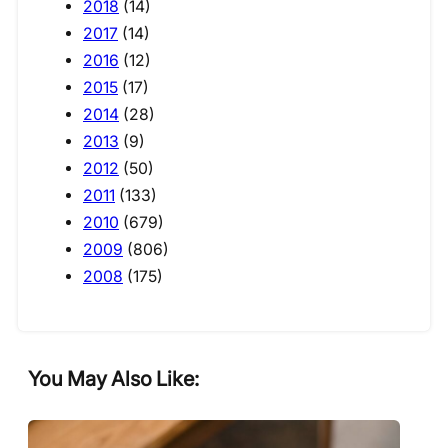
2018
(14)
2017
(14)
2016
(12)
2015
(17)
2014
(28)
2013
(9)
2012
(50)
2011
(133)
2010
(679)
2009
(806)
2008
(175)
You May Also Like: