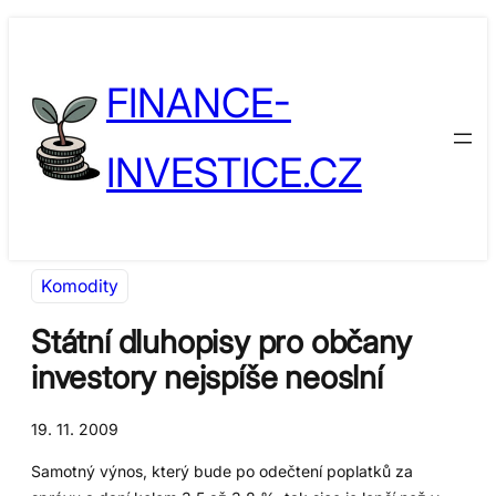
Přeskočit
Skip
na
to
FINANCE-
obsah
content
INVESTICE.CZ
Komodity
Státní dluhopisy pro občany
investory nejspíše neoslní
19. 11. 2009
Samotný výnos, který bude po odečtení poplatků za