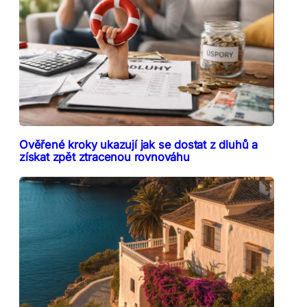
Ověřené kroky ukazují jak se dostat z dluhů a
získat zpět ztracenou rovnováhu