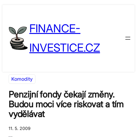
Přeskočit
Skip
na
to
FINANCE-
obsah
content
INVESTICE.CZ
Komodity
Penzijní fondy čekají změny.
Budou moci více riskovat a tím
vydělávat
11. 5. 2009