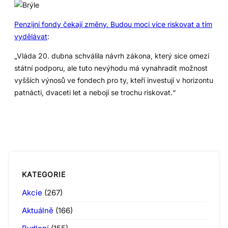
Penzijní fondy čekají změny. Budou moci více riskovat a tím
vydělávat
:
„Vláda 20. dubna schválila návrh zákona, který sice omezí
státní podporu, ale tuto nevýhodu má vynahradit možnost
vyšších výnosů ve fondech pro ty, kteří investují v horizontu
patnácti, dvaceti let a nebojí se trochu riskovat.“
KATEGORIE
Akcie
(267)
Aktuálně
(166)