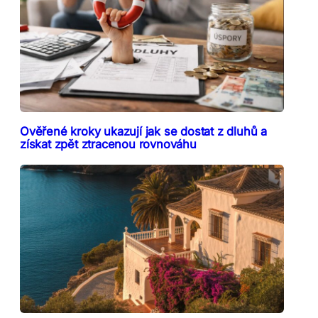
Ověřené kroky ukazují jak se dostat z dluhů a
získat zpět ztracenou rovnováhu