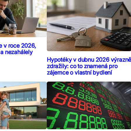
e v roce 2026,
 a nezahálely
Hypotéky v dubnu 2026 výrazn
zdražily: co to znamená pro
zájemce o vlastní bydlení