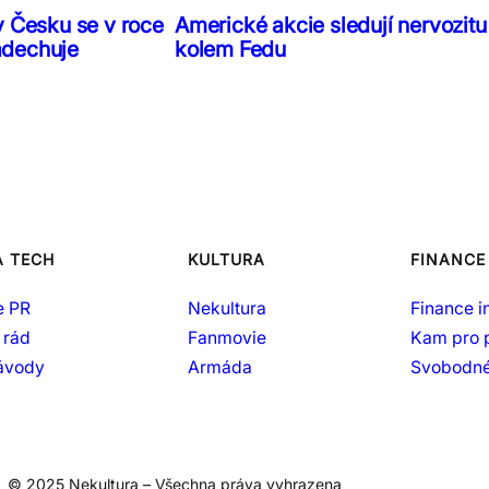
v Česku se v roce
Americké akcie sledují nervozitu
adechuje
kolem Fedu
A TECH
KULTURA
FINANCE
e PR
Nekultura
Finance i
 rád
Fanmovie
Kam pro 
návody
Armáda
Svobodné
© 2025 Nekultura – Všechna práva vyhrazena