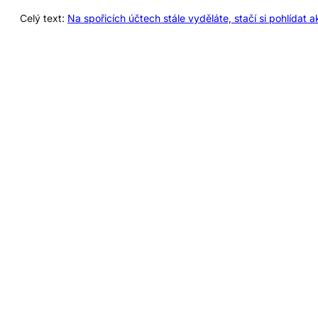
Celý text:
Na spořicích účtech stále vyděláte, stačí si pohlídat 