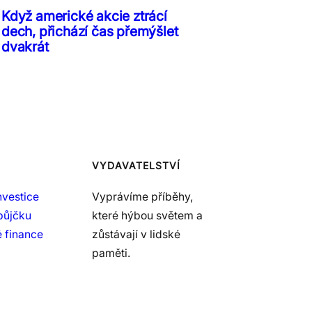
Když americké akcie ztrácí
dech, přichází čas přemýšlet
dvakrát
VYDAVATELSTVÍ
nvestice
Vyprávíme příběhy,
půjčku
které hýbou světem a
 finance
zůstávají v lidské
paměti.