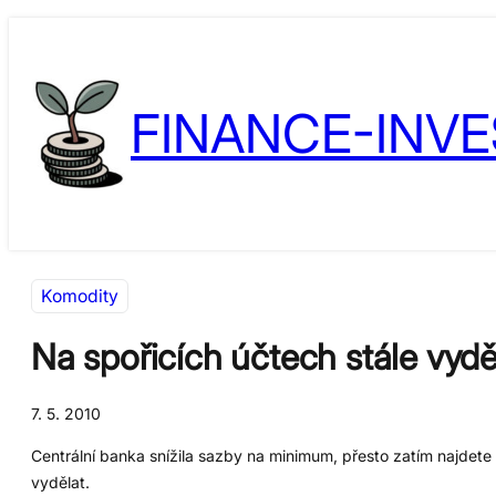
Přeskočit
Skip
na
to
obsah
content
FINANCE-INVE
Komodity
Na spořicích účtech stále vyděl
7. 5. 2010
Centrální banka snížila sazby na minimum, přesto zatím najdete 
vydělat.