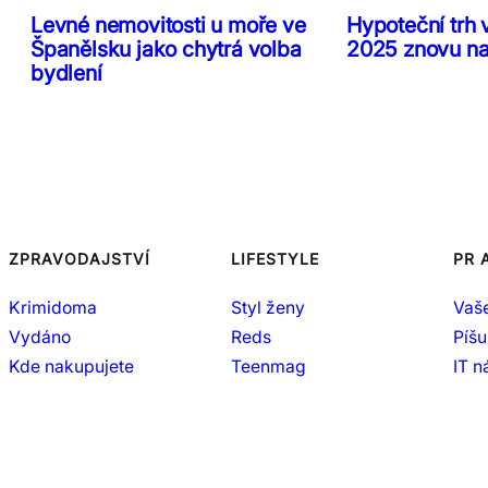
Levné nemovitosti u moře ve
Hypoteční trh 
Španělsku jako chytrá volba
2025 znovu n
bydlení
ZPRAVODAJSTVÍ
LIFESTYLE
PR 
Krimidoma
Styl ženy
Vaš
Vydáno
Reds
Píšu
Kde nakupujete
Teenmag
IT 