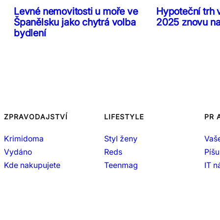
Levné nemovitosti u moře ve
Hypoteční trh 
Španělsku jako chytrá volba
2025 znovu n
bydlení
ZPRAVODAJSTVÍ
LIFESTYLE
PR 
Krimidoma
Styl ženy
Vaš
Vydáno
Reds
Píšu
Kde nakupujete
Teenmag
IT 