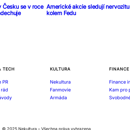
v Česku se v roce
Americké akcie sledují nervozitu
adechuje
kolem Fedu
A TECH
KULTURA
FINANCE
e PR
Nekultura
Finance i
 rád
Fanmovie
Kam pro 
návody
Armáda
Svobodné
© 2025 Nekultura – Všechna práva vyhrazena