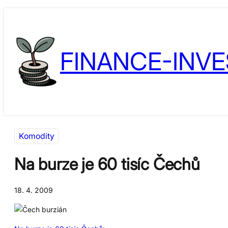
Přeskočit
Skip
na
to
obsah
content
FINANCE-INVE
Komodity
Na burze je 60 tisíc Čechů
18. 4. 2009