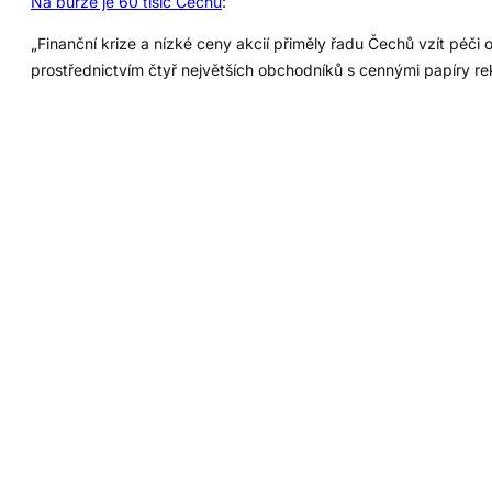
Na burze je 60 tisíc Čechů
:
„Finanční krize a nízké ceny akcií přiměly řadu Čechů vzít péči 
prostřednictvím čtyř největších obchodníků s cennými papíry reko