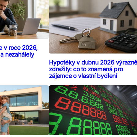
e v roce 2026,
 a nezahálely
Hypotéky v dubnu 2026 výrazn
zdražily: co to znamená pro
zájemce o vlastní bydlení