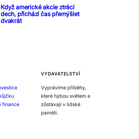
Když americké akcie ztrácí
dech, přichází čas přemýšlet
dvakrát
VYDAVATELSTVÍ
nvestice
Vyprávíme příběhy,
půjčku
které hýbou světem a
 finance
zůstávají v lidské
paměti.