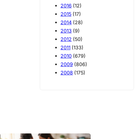
2016
(12)
2015
(17)
2014
(28)
2013
(9)
2012
(50)
2011
(133)
2010
(679)
2009
(806)
2008
(175)