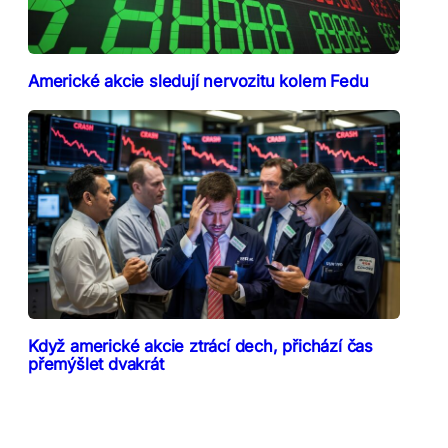
Americké akcie sledují nervozitu kolem Fedu
Když americké akcie ztrácí dech, přichází čas
přemýšlet dvakrát