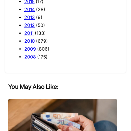
2015
(17)
2014
(28)
2013
(9)
2012
(50)
2011
(133)
2010
(679)
2009
(806)
2008
(175)
You May Also Like: