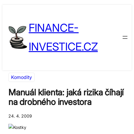
Přeskočit
Skip
na
to
FINANCE-
obsah
content
INVESTICE.CZ
Komodity
Manuál klienta: jaká rizika číhají
na drobného investora
24. 4. 2009