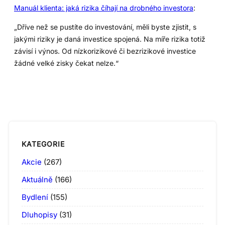
Manuál klienta: jaká rizika číhají na drobného investora
:
„Dříve než se pustíte do investování, měli byste zjistit, s
jakými riziky je daná investice spojená. Na míře rizika totiž
závisí i výnos. Od nízkorizikové či bezrizikové investice
žádné velké zisky čekat nelze.“
KATEGORIE
Akcie
(267)
Aktuálně
(166)
Bydlení
(155)
Dluhopisy
(31)