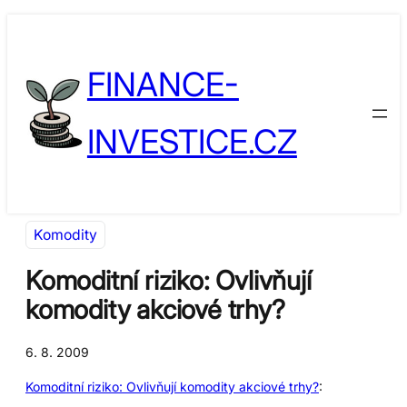
Přeskočit
Skip
na
to
FINANCE-
obsah
content
INVESTICE.CZ
Komodity
Komoditní riziko: Ovlivňují
komodity akciové trhy?
6. 8. 2009
Komoditní riziko: Ovlivňují komodity akciové trhy?
: