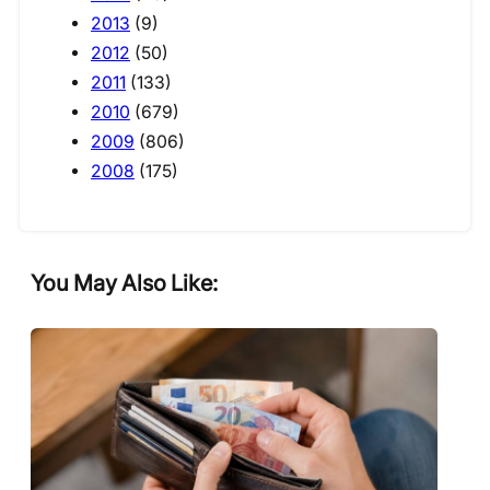
2013
(9)
2012
(50)
2011
(133)
2010
(679)
2009
(806)
2008
(175)
You May Also Like: