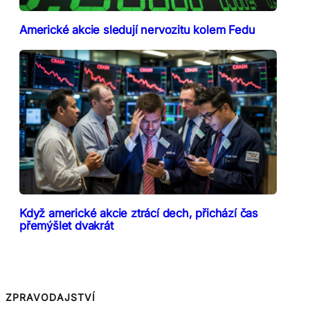
Americké akcie sledují nervozitu kolem Fedu
Když americké akcie ztrácí dech, přichází čas
přemýšlet dvakrát
ZPRAVODAJSTVÍ