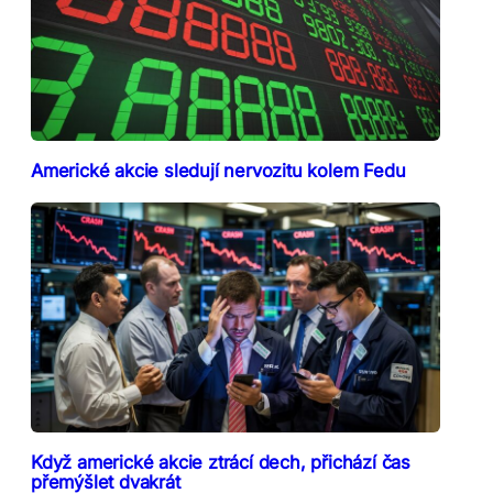
Americké akcie sledují nervozitu kolem Fedu
Když americké akcie ztrácí dech, přichází čas
přemýšlet dvakrát