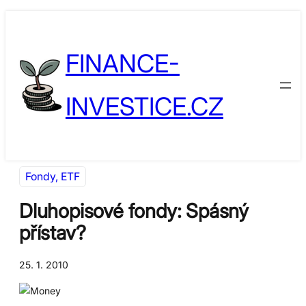
Přeskočit
Skip
na
to
FINANCE-
obsah
content
INVESTICE.CZ
Fondy, ETF
Dluhopisové fondy: Spásný
přístav?
25. 1. 2010