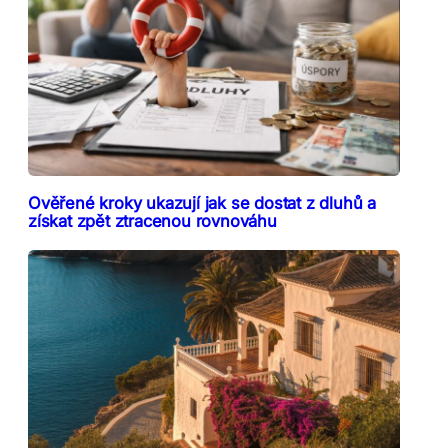
Ověřené kroky ukazují jak se dostat z dluhů a
získat zpět ztracenou rovnováhu