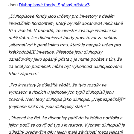
Jsou
Dluhopisové fondy: Spásný přístav?
:
„Dluhopisové fondy jsou určeny pro investory s delším
investičním horizontem, který by měl dosahovat minimálně
tří a více let. V případě, že investor zvažuje investici na
delší dobu, lze dluhopisové fondy považovat za určitou
„alternativu“ k peněžnímu trhu, který je naopak určen pro
krátkodobější investice. Přestože jsou dluhopisy
označovány jako spásný přístav, je nutné počítat s tím, že
za určitých podmínek může být výkonnost dluhopisového
trhu i záporná.“
„Pro investory je důležité vědět, že tyto rozdíly ve
výnosech a rizicích u jednotlivých typů dluhopisů jsou
značné. Není tedy dluhopis jako dluhopis. „Nejbezpečnější“
(nejméně rizikové) jsou dluhopisy státní.“
„Obecně lze říci, že dluhopisy patří do každého portfolia a
jejich podíl se odvíjí od typu investora. Význam dluhopisů je
důležitý především díky jejich malé závislosti (nezávislosti)