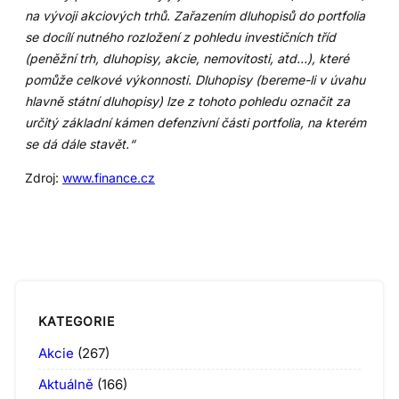
na vývoji akciových trhů. Zařazením dluhopisů do portfolia
se docílí nutného rozložení z pohledu investičních tříd
(peněžní trh, dluhopisy, akcie, nemovitosti, atd…), které
pomůže celkové výkonnosti. Dluhopisy (bereme-li v úvahu
hlavně státní dluhopisy) lze z tohoto pohledu označit za
určitý základní kámen defenzivní části portfolia, na kterém
se dá dále stavět.“
Zdroj:
www.finance.cz
KATEGORIE
Akcie
(267)
Aktuálně
(166)