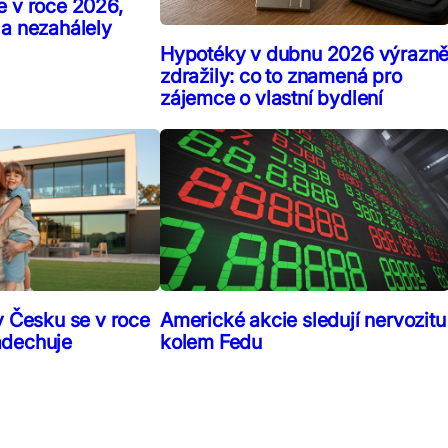
e v roce 2026,
 a nezahálely
Hypotéky v dubnu 2026 výrazn
zdražily: co to znamená pro
zájemce o vlastní bydlení
v Česku se v roce
Americké akcie sledují nervozitu
adechuje
kolem Fedu