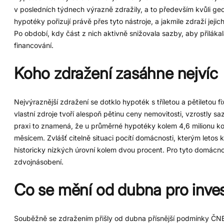
v posledních týdnech výrazně zdražily, a to především kvůli ge
hypotéky pořizují právě přes tyto nástroje, a jakmile zdraží jeji
Po období, kdy část z nich aktivně snižovala sazby, aby přilákal
financování.
Koho zdražení zasáhne nejvíc
Nejvýraznější zdražení se dotklo hypoték s tříletou a pětiletou f
vlastní zdroje tvoří alespoň pětinu ceny nemovitosti, vzrostly s
praxi to znamená, že u průměrné hypotéky kolem 4,6 milionu korun
měsícem. Zvlášť citelně situaci pocítí domácnosti, kterým leto
historicky nízkých úrovní kolem dvou procent. Pro tyto domácnos
zdvojnásobení.
Co se mění od dubna pro inves
Souběžně se zdražením přišly od dubna přísnější podmínky ČNB pr