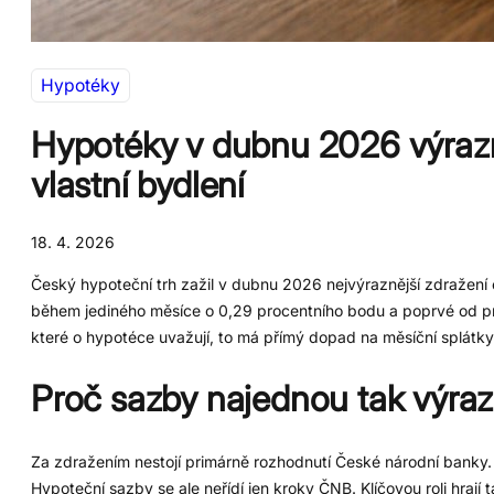
Hypotéky
Hypotéky v dubnu 2026 výrazn
vlastní bydlení
18. 4. 2026
Český hypoteční trh zažil v dubnu 2026 nejvýraznější zdražení
během jediného měsíce o 0,29 procentního bodu a poprvé od pr
které o hypotéce uvažují, to má přímý dopad na měsíční splátky i
Proč sazby najednou tak výraz
Za zdražením nestojí primárně rozhodnutí České národní banky
Hypoteční sazby se ale neřídí jen kroky ČNB. Klíčovou roli hraj