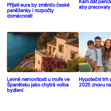
Kam dát peníz
Přijetí eura by změnilo české
aby pracovaly
peněženky i rozpočty
domácností
Levné nemovitosti u moře ve
Hypoteční trh 
Španělsku jako chytrá volba
2025 znovu n
bydlení