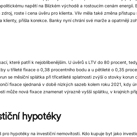
opolitickému napětí na Blízkém východě a rostoucím cenám energií. 
ch zdroj, roste i cena úvěru pro klienta. Vliv měla také změna přístu
a klienty, přišla korekce. Banky nyní chrání své marže a opatrněji zo
ixací, které patří k nejoblíbenějším. U úvěrů s LTV do 80 procent, te
azby u tříleté fixace o 0,38 procentního bodu a u pětileté o 0,35 proc
 se měsíční splátka při třicetileté splatnosti zvýší o stovky korun o
s končí fixace sjednaná v době nízkých sazeb kolem roku 2021, kdy 
ti může nová fixace znamenat výrazně vyšší splátku, v krajních příp
tiční hypotéky
o hypotéky na investiční nemovitosti. Kdo kupuje byt jako investici