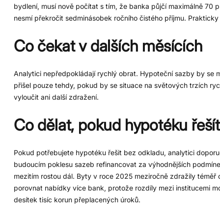
bydlení, musí nově počítat s tím, že banka půjčí maximálně 70 
nesmí překročit sedminásobek ročního čistého příjmu. Prakticky 
Co čekat v dalších měsících
Analytici nepředpokládají rychlý obrat. Hypoteční sazby by se 
přišel pouze tehdy, pokud by se situace na světových trzích ryc
vyloučit ani další zdražení.
Co dělat, pokud hypotéku řeší
Pokud potřebujete hypotéku řešit bez odkladu, analytici doporučuj
budoucím poklesu sazeb refinancovat za výhodnějších podmínek
mezitím rostou dál. Byty v roce 2025 meziročně zdražily téměř 
porovnat nabídky více bank, protože rozdíly mezi institucemi m
desítek tisíc korun přeplacených úroků.