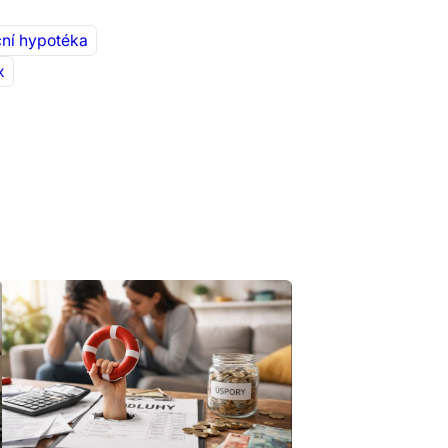
ční hypotéka
x