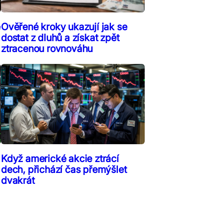
ě
Ověřené kroky ukazují jak se
dostat z dluhů a získat zpět
ztracenou rovnováhu
Když americké akcie ztrácí
dech, přichází čas přemýšlet
dvakrát