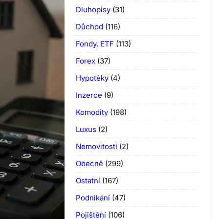
Dluhopisy
(31)
Důchod
(116)
Fondy, ETF
(113)
Forex
(37)
Hypotéky
(4)
Inzerce
(9)
Komodity
(198)
Luxus
(2)
Nemovitosti
(2)
Obecně
(299)
Ostatní
(167)
Podnikání
(47)
Pojištění
(106)