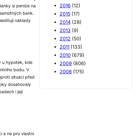
2016
(12)
Banky si peníze na
pu samotných bank.
2015
(17)
hledňují náklady
2014
(28)
2013
(9)
2012
(50)
2011
(133)
2010
(679)
dy u hypoték, kde
2009
(806)
entního bodu. V
2008
(175)
proti situaci před
úroky dosahovaly
adech i její
 a ne pro vlastní