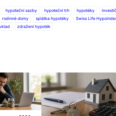
hypoteční sazby
hypoteční trh
hypotéky
investi
rodinné domy
splátka hypotéky
Swiss Life Hypoinde
 vklad
zdražení hypoték