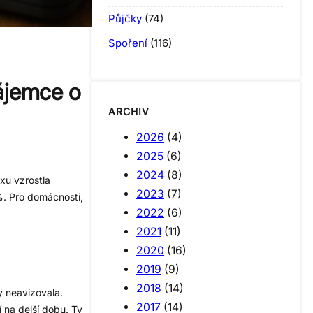
Půjčky
(74)
Spoření
(116)
ájemce o
ARCHIV
2026
(4)
2025
(6)
2024
(8)
xu vzrostla
2023
(7)
%. Pro domácnosti,
2022
(6)
2021
(11)
2020
(16)
2019
(9)
2018
(14)
 neavizovala.
2017
(14)
 na delší dobu. Ty