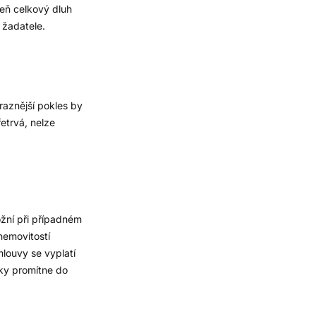
veň celkový dluh
 žadatele.
raznější pokles by
etrvá, nelze
možní při případném
nemovitostí
louvy se vyplatí
éky promítne do