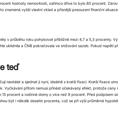
procent hodnoty nemovitosti, zatímco dříve to bylo 80 procent. Záro
to znamená vyšší vlastní vklad a přísnější posouzení finanční situace
měly v průběhu roku pohybovat přibližně mezi 4,7 a 5,3 procenty. Vý
hle uklidnila a ČNB pokračovala ve snižování sazeb. Pokud napětí př
te teď
í neotálet a sjednat ji nyní, ideálně s kratší fixací. Kratší fixace u
. Vyčkávání přitom nemusí přinést očekávaný efekt, protože ceny 
o 15 procent a rodinné domy o více než 9 procent. Před podpisem sm
ohou být i několik desetin procenta, což se při výši průměrné hypot