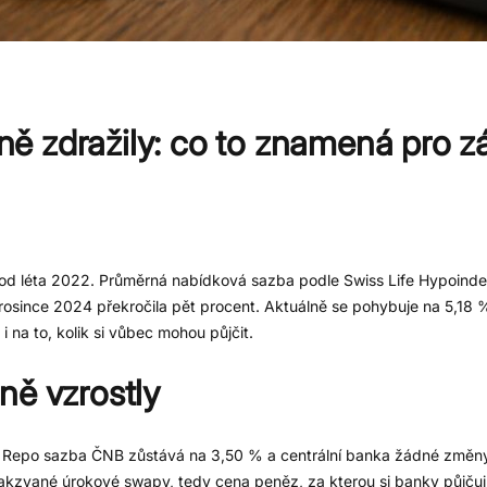
ě zdražily: co to znamená pro z
 od léta 2022. Průměrná nabídková sazba podle Swiss Life Hypoinde
osince 2024 překročila pět procent. Aktuálně se pohybuje na 5,18 
 na to, kolik si vůbec mohou půjčit.
ně vzrostly
. Repo sazba ČNB zůstává na 3,50 % a centrální banka žádné změny
í takzvané úrokové swapy, tedy cena peněz, za kterou si banky půjčují